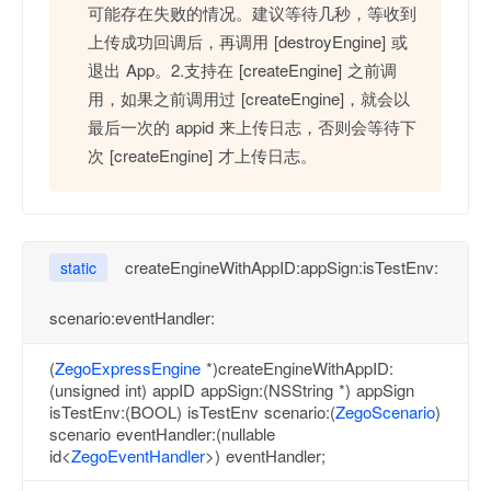
可能存在失败的情况。建议等待几秒，等收到
上传成功回调后，再调用 [destroyEngine] 或
退出 App。2.支持在 [createEngine] 之前调
用，如果之前调用过 [createEngine]，就会以
最后一次的 appid 来上传日志，否则会等待下
次 [createEngine] 才上传日志。
createEngineWithAppID:appSign:isTestEnv:
static
scenario:eventHandler:
(
ZegoExpressEngine
*)createEngineWithAppID:
(unsigned int) appID appSign:(NSString *) appSign
isTestEnv:(BOOL) isTestEnv scenario:(
ZegoScenario
)
scenario eventHandler:(nullable
id<
ZegoEventHandler
>) eventHandler;