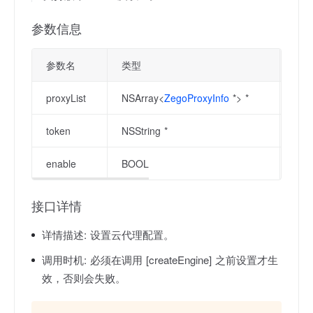
参数信息
参数名
类型
描
proxyList
NSArray<
ZegoProxyInfo
*> *
代
token
NSString *
鉴权
enable
BOOL
是
接口详情
详情描述:
设置云代理配置。
调用时机:
必须在调用 [createEngine] 之前设置才生
效，否则会失败。