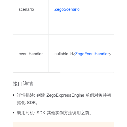
者
scenario
ZegoScenario
[
开
场
ht
事
之
eventHandler
nullable id<
ZegoEventHandler
>
调
[
被
接口详情
详情描述:
创建 ZegoExpressEngine 单例对象并初
始化 SDK。
调用时机:
SDK 其他实例方法调用之前。