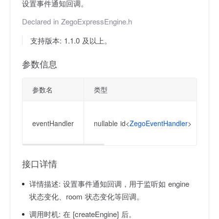
设置事件通知回调。
Declared in
ZegoExpressEngine.h
支持版本: 1.1.0 及以上。
参数信息
参数名
类型
描
事
eventHandler
nullable id<
ZegoEventHandler
>
根
函
接口详情
详情描述:
设置事件通知回调，用于监听如 engine
状态变化、room 状态变化等回调。
调用时机:
在 [createEngine] 后。