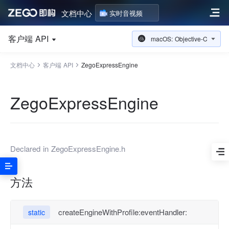
文档中心
实时音视频
客户端 API
macOS: Objective-C
文档中心
客户端 API
ZegoExpressEngine
ZegoExpressEngine
Declared in
ZegoExpressEngine.h
方法
createEngineWithProfile:eventHandler:
static