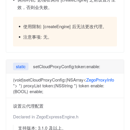
效，否则会失败。
使用限制:
[createEngine] 后无法更改代理。
注意事项:
无。
setCloudProxyConfig:token:enable:
static
(void)setCloudProxyConfig:(NSArray<
ZegoProxyInfo
*> *) proxyList token:(NSString *) token enable:
(BOOL) enable;
设置云代理配置
Declared in
ZegoExpressEngine.h
支持版本: 3.1.0 及以上。