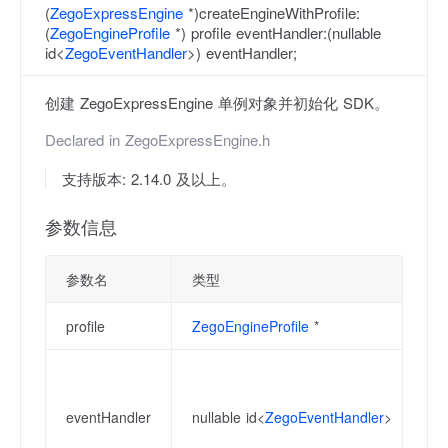
(
ZegoExpressEngine
*)createEngineWithProfile:
(
ZegoEngineProfile
*) profile eventHandler:(nullable
id<
ZegoEventHandler
>) eventHandler;
创建 ZegoExpressEngine 单例对象并初始化 SDK。
Declared in
ZegoExpressEngine.h
支持版本: 2.14.0 及以上。
参数信息
参数名
类型
描
profile
ZegoEngineProfile
*
用
事
之
eventHandler
nullable id<
ZegoEventHandler
>
调
[