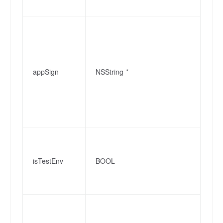
范
每
申
围：
例
appSign
NSString *
d
a
须
[
方
【
一
isTestEnv
BOOL
环
项
和
房
优