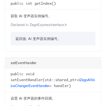
public int getIndex()
获取 AI 变声器实例编号。
Declared in
ZegoExpressInterface.h
返回值:
AI 变声器实例编号。
setEventHandler
public void
IZegoAIVo
setEventHandler(std::shared_ptr<
iceChangerEventHandler
> handler)
设置 AI 变声器的事件回调。