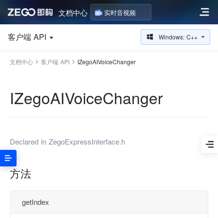
文档中心
实时音视频
客户端 API
Windows: C++
文档中心
客户端 API
IZegoAIVoiceChanger
IZegoAIVoiceChanger
Declared in
ZegoExpressInterface.h
方法
getIndex