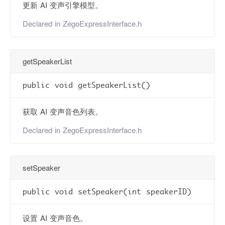
更新 AI 变声引擎模型。
Declared in
ZegoExpressInterface.h
getSpeakerList
public void getSpeakerList()
获取 AI 变声音色列表。
Declared in
ZegoExpressInterface.h
setSpeaker
public void setSpeaker(int speakerID)
设置 AI 变声音色。