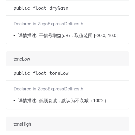
public float dryGain
Declared in
ZegoExpressDefines.h
详情描述:
干信号增益(dB)，取值范围 [-20.0, 10.0]
toneLow
public float toneLow
Declared in
ZegoExpressDefines.h
详情描述:
低频衰减，默认为不衰减（100%）
toneHigh