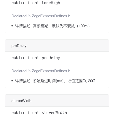
public float toneHigh
Declared in
ZegoExpressDefines.h
详情描述:
高频衰减，默认为不衰减（100%）
preDelay
public float preDelay
Declared in
ZegoExpressDefines.h
详情描述:
初始延迟时间(ms)。取值范围[0, 200]
stereoWidth
public float stereoWidth