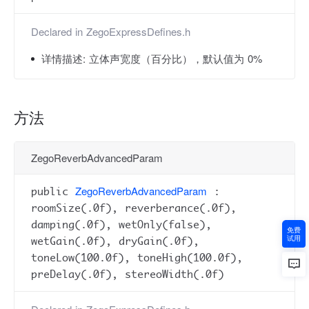
Declared in
ZegoExpressDefines.h
详情描述:
立体声宽度（百分比），默认值为 0%
方法
ZegoReverbAdvancedParam
ZegoReverbAdvancedParam
public
:
roomSize(.0f), reverberance(.0f),
damping(.0f), wetOnly(false),
免费
试用
wetGain(.0f), dryGain(.0f),
toneLow(100.0f), toneHigh(100.0f),
preDelay(.0f), stereoWidth(.0f)