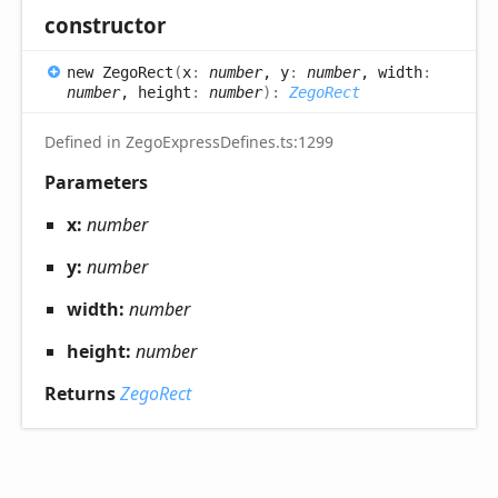
constructor
new
Zego
Rect
(
x
:
number
, y
:
number
, width
:
number
, height
:
number
)
:
ZegoRect
Defined in ZegoExpressDefines.ts:1299
Parameters
x:
number
y:
number
width:
number
height:
number
Returns
ZegoRect