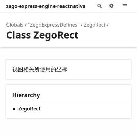
zego-express-engine-reactnative
Search
Options
M
Globals
"ZegoExpressDefines"
ZegoRect
Class ZegoRect
视图相关所使用的坐标
Hierarchy
ZegoRect