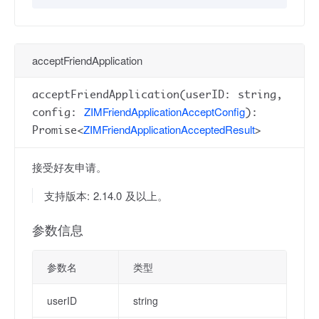
acceptFriendApplication
acceptFriendApplication(userID: string,
ZIMFriendApplicationAcceptConfig
config:
):
ZIMFriendApplicationAcceptedResult
Promise<
>
接受好友申请。
支持版本: 2.14.0 及以上。
参数信息
参数名
类型
userID
string