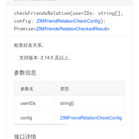
checkFriendsRelation(userIDs: string[],
ZIMFriendRelationCheckConfig
config:
):
ZIMFriendsRelationCheckedResult
Promise<
>
检查好友关系。
支持版本: 2.14.0 及以上。
参数信息
参数名
类型
userIDs
string[]
config
ZIMFriendRelationCheckConfig
接口详情