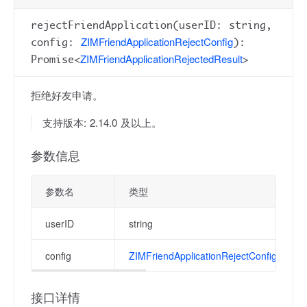
rejectFriendApplication(userID: string,
ZIMFriendApplicationRejectConfig
config:
):
ZIMFriendApplicationRejectedResult
Promise<
>
拒绝好友申请。
支持版本: 2.14.0 及以上。
参数信息
参数名
类型
userID
string
config
ZIMFriendApplicationRejectConfig
接口详情