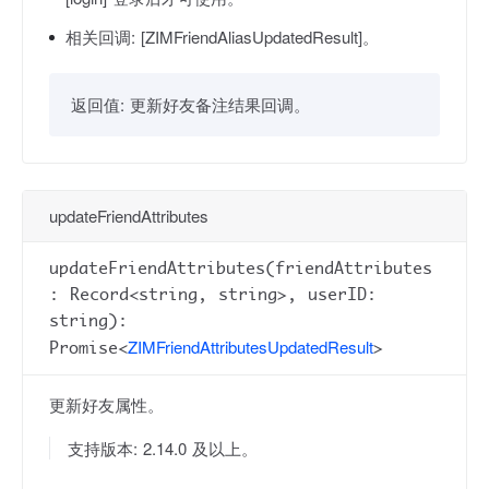
相关回调:
[ZIMFriendAliasUpdatedResult]。
返回值:
更新好友备注结果回调。
updateFriendAttributes
updateFriendAttributes(friendAttributes
: Record<string, string>, userID:
string):
ZIMFriendAttributesUpdatedResult
Promise<
>
更新好友属性。
支持版本: 2.14.0 及以上。