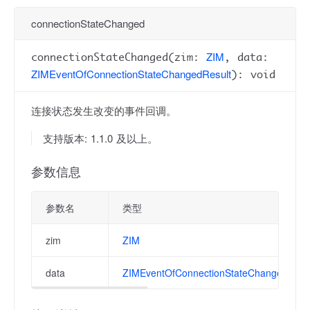
connectionStateChanged
ZIM
connectionStateChanged(zim:
, data:
ZIMEventOfConnectionStateChangedResult
): void
连接状态发生改变的事件回调。
支持版本: 1.1.0 及以上。
参数信息
参数名
类型
zim
ZIM
data
ZIMEventOfConnectionStateChangedResu