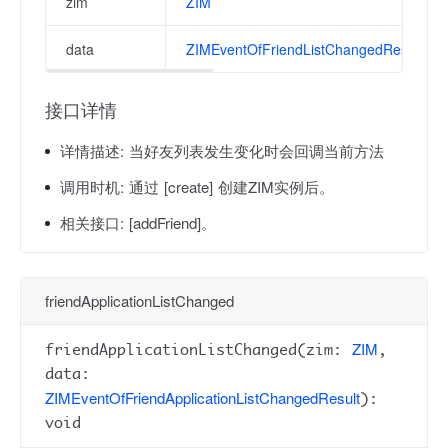
zim
ZIM
data
ZIMEventOfFriendListChangedResult
接口详情
详情描述:
当好友列表发生变化时会回调当前方法
调用时机:
通过 [create] 创建ZIM实例后。
相关接口:
[addFriend]。
friendApplicationListChanged
ZIM
friendApplicationListChanged(zim:
,
data:
ZIMEventOfFriendApplicationListChangedResult
):
void