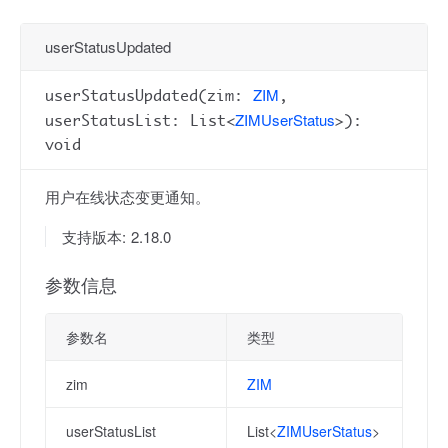
userStatusUpdated
ZIM
userStatusUpdated(zim:
,
ZIMUserStatus
userStatusList: List<
>):
void
用户在线状态变更通知。
支持版本: 2.18.0
参数信息
参数名
类型
zim
ZIM
userStatusList
List<
ZIMUserStatus
>