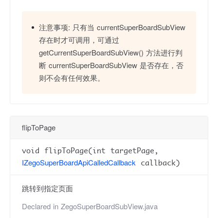
注意事项:
只有当 currentSuperBoardSubView
存在时才可调用，可通过
getCurrentSuperBoardSubView() 方法进行判
断 currentSuperBoardSubView 是否存在，否
则不会有任何效果。
flipToPage
void flipToPage(int targetPage,
IZegoSuperBoardApiCalledCallback
callback)
跳转到指定页面
Declared in
ZegoSuperBoardSubView.java