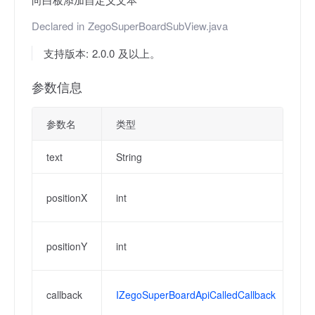
Declared in
ZegoSuperBoardSubView.java
支持版本: 2.0.0 及以上。
参数信息
参数名
类型
描
text
String
待
相
positionX
int
v
相
positionY
int
v
操
callback
IZegoSuperBoardApiCalledCallback
失