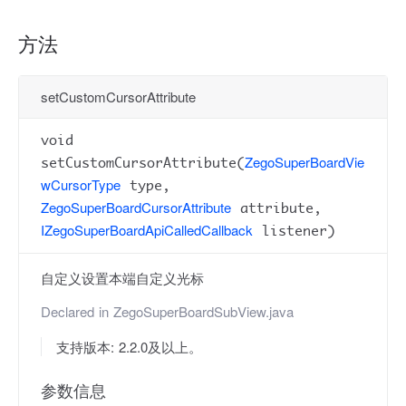
方法
setCustomCursorAttribute
void
ZegoSuperBoardVie
setCustomCursorAttribute(
wCursorType
type,
ZegoSuperBoardCursorAttribute
attribute,
IZegoSuperBoardApiCalledCallback
listener)
自定义设置本端自定义光标
Declared in
ZegoSuperBoardSubView.java
支持版本: 2.2.0及以上。
参数信息