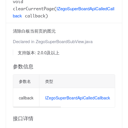
void
IZegoSuperBoardApiCalledCall
clearCurrentPage(
back
callback)
清除白板当前页的图元
Declared in
ZegoSuperBoardSubView.java
支持版本: 2.0.0及以上
参数信息
参数名
类型
描
操
callback
IZegoSuperBoardApiCalledCallback
功
接口详情