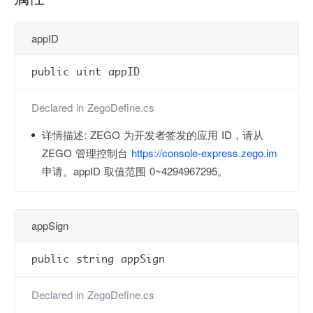
appID
public uint appID
Declared in
ZegoDefine.cs
详情描述:
ZEGO 为开发者签发的应用 ID，请从
ZEGO 管理控制台
https://console-express.zego.im
申请。appID 取值范围 0~4294967295。
appSign
public string appSign
Declared in
ZegoDefine.cs