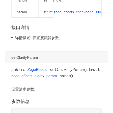
handler
zef_handle
param
struct
zego_effects_cheekbone_slimming_
接口详情
详情描述:
设置瘦颧骨参数。
setClarityParam
ZegoEffects
public
setClarityParam(struct
zego_effects_clarity_param
param)
设置清晰参数。
参数信息