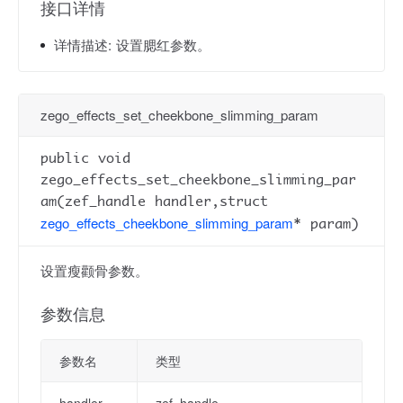
接口详情
详情描述:
设置腮红参数。
zego_effects_set_cheekbone_slimming_param
public void
zego_effects_set_cheekbone_slimming_par
am(zef_handle handler,struct
zego_effects_cheekbone_slimming_param
* param)
设置瘦颧骨参数。
参数信息
参数名
类型