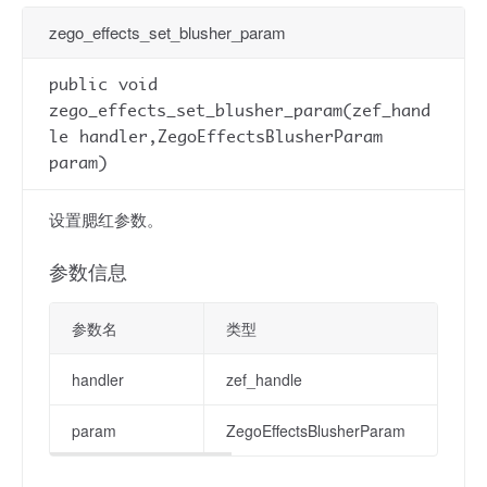
zego_effects_set_blusher_param
public void
zego_effects_set_blusher_param(zef_hand
le handler,ZegoEffectsBlusherParam
param)
设置腮红参数。
参数信息
参数名
类型
handler
zef_handle
param
ZegoEffectsBlusherParam