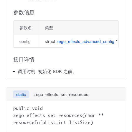
参数信息
参数名
类型
config
struct
zego_effects_advanced_config
*
接口详情
调用时机:
初始化 SDK 之前。
zego_effects_set_resources
static
public void
zego_effects_set_resources(char **
resourceInfoList,int listSize)