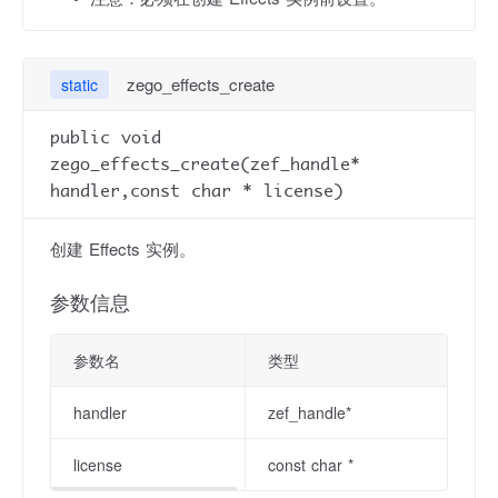
zego_effects_create
static
public void
zego_effects_create(zef_handle*
handler,const char * license)
创建 Effects 实例。
参数信息
参数名
类型
handler
zef_handle*
license
const char *