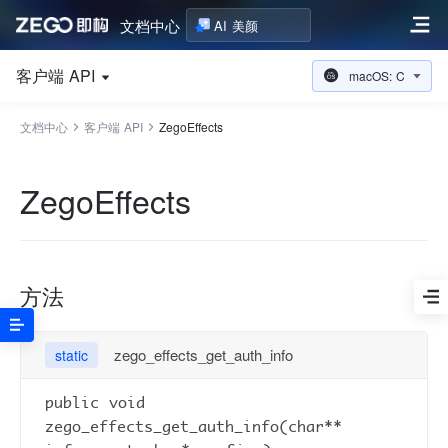
文档中心
AI 美颜
客户端 API
macOS: C
文档中心
客户端 API
ZegoEffects
ZegoEffects
方法
zego_effects_get_auth_info
static
public void
zego_effects_get_auth_info(char**