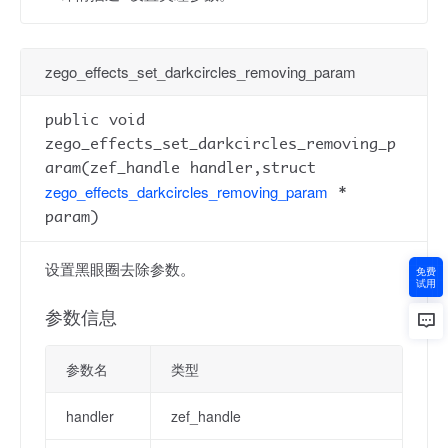
zego_effects_set_darkcircles_removing_param
public void
zego_effects_set_darkcircles_removing_p
aram(zef_handle handler,struct
zego_effects_darkcircles_removing_param
*
param)
设置黑眼圈去除参数。
免费
试用
参数信息
参数名
类型
handler
zef_handle