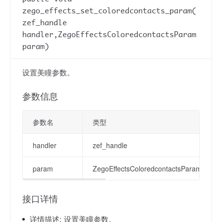
zego_effects_set_coloredcontacts_param(
zef_handle
handler,ZegoEffectsColoredcontactsParam
param)
设置美瞳参数。
参数信息
参数名
类型
handler
zef_handle
param
ZegoEffectsColoredcontactsParam
接口详情
详情描述:
设置美瞳参数。