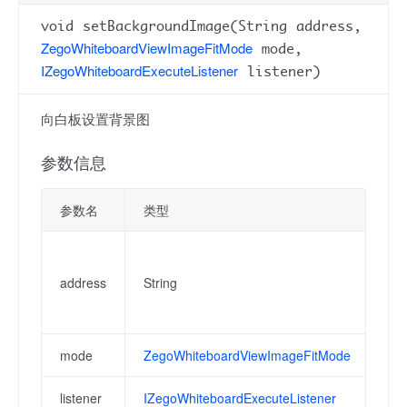
void setBackgroundImage(String address,
ZegoWhiteboardViewImageFitMode
mode,
IZegoWhiteboardExecuteListener
listener)
向白板设置背景图
参数信息
参数名
类型
描
背
图片
address
String
例："
。
mode
ZegoWhiteboardViewImageFitMode
背
listener
IZegoWhiteboardExecuteListener
背