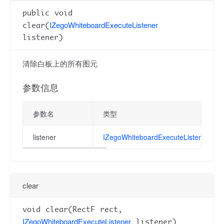
public void
IZegoWhiteboardExecuteListener
clear(
listener)
清除白板上的所有图元
参数信息
参数名
类型
listener
IZegoWhiteboardExecuteListener
clear
void clear(RectF rect,
IZegoWhiteboardExecuteListener
listener)