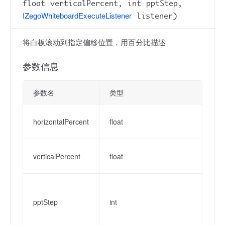
float verticalPercent, int pptStep,
IZegoWhiteboardExecuteListener
listener)
将白板滚动到指定偏移位置，用百分比描述
参数信息
参数名
类型
horizontalPercent
float
verticalPercent
float
pptStep
int