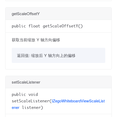
getScaleOffsetY
public float getScaleOffsetY()
获取当前缩放 Y 轴方向偏移
返回值:
缩放后 Y 轴方向上的偏移
setScaleListener
public void
IZegoWhiteboardViewScaleList
setScaleListener(
ener
listener)