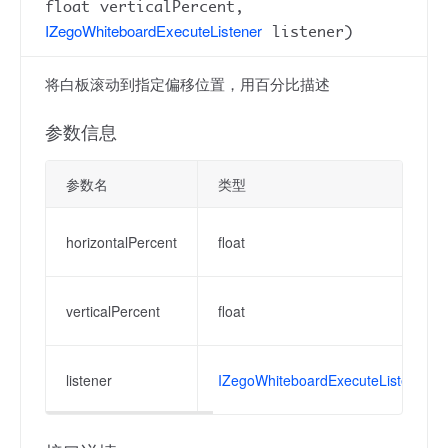
float verticalPercent,
IZegoWhiteboardExecuteListener
listener)
将白板滚动到指定偏移位置，用百分比描述
参数信息
参数名
类型
horizontalPercent
float
verticalPercent
float
listener
IZegoWhiteboardExecuteListener