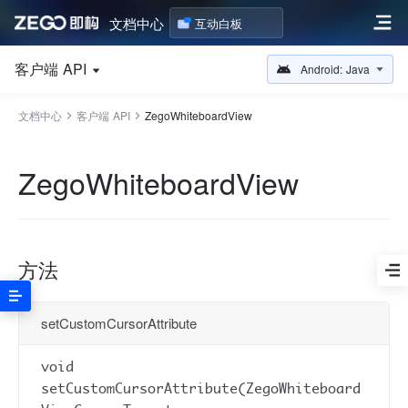
文档中心
互动白板
客户端 API
Android: Java
文档中心
客户端 API
ZegoWhiteboardView
ZegoWhiteboardView
方法
setCustomCursorAttribute
void
setCustomCursorAttribute(ZegoWhiteboard