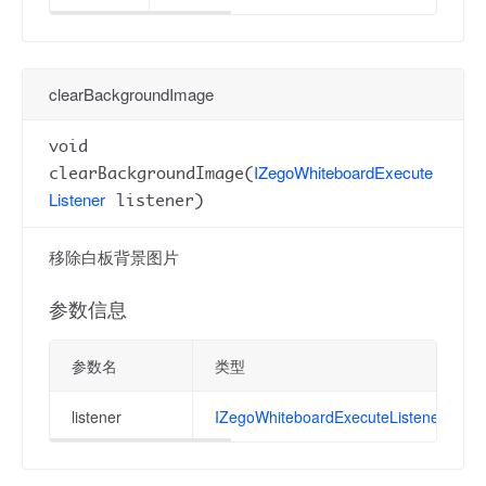
clearBackgroundImage
void
IZegoWhiteboardExecute
clearBackgroundImage(
Listener
listener)
移除白板背景图片
参数信息
参数名
类型
listener
IZegoWhiteboardExecuteListener