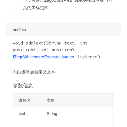
页的坐标范围
addText
void addText(String text, int
positionX, int positionY,
IZegoWhiteboardExecuteListener
listener)
向白板添加自定义文本
参数信息
参数名
类型
描述
text
String
待添
相对