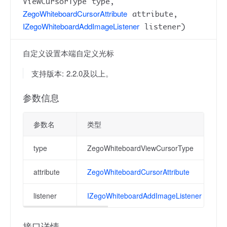
ViewCursorType type,
ZegoWhiteboardCursorAttribute
attribute,
IZegoWhiteboardAddImageListener
listener)
自定义设置本端自定义光标
支持版本: 2.2.0及以上。
参数信息
参数名
类型
type
ZegoWhiteboardViewCursorType
attribute
ZegoWhiteboardCursorAttribute
listener
IZegoWhiteboardAddImageListener
接口详情