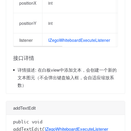
positionX
int
vie
相对
positionY
int
vie
listener
IZegoWhiteboardExecuteListener
操作
接口详情
详情描述:
在白板view中添加文本，会创建一个新的
文本图元（不会弹出键盘输入框，会自适应缩放系
数）
addTextEdit
public void
IZegoWhiteboardExecuteListener
addTextEdit(