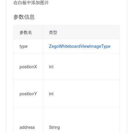
在白板中添加图片
参数信息
参数名
类型
描
type
ZegoWhiteboardViewImageType
图
图
positionX
int
横
义
图
positionY
int
纵
义
图
片
address
String
片