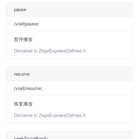
pause
(void)pause;
暂停播放
Declared in
ZegoExpressDefines.h
resume
(void)resume;
恢复播放
Declared in
ZegoExpressDefines.h
seekTo:callback: