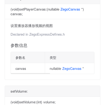
(void)setPlayerCanvas:(nullable
ZegoCanvas
*)
canvas;
设置播放器播放视频的视图
Declared in
ZegoExpressDefines.h
参数信息
参数名
类型
canvas
nullable
ZegoCanvas
*
setVolume:
(void)setVolume:(int) volume;