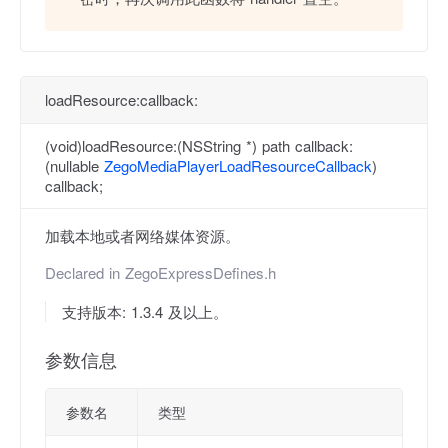
loadResource:callback:
(void)loadResource:(NSString *) path callback:
(nullable
ZegoMediaPlayerLoadResourceCallback
)
callback;
加载本地或者网络媒体资源。
Declared in
ZegoExpressDefines.h
支持版本: 1.3.4 及以上。
参数信息
参数名
类型