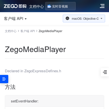
文档中心
实时音视频
客户端 API
macOS: Objective-C
文档中心
客户端 API
ZegoMediaPlayer
ZegoMediaPlayer
Declared in
ZegoExpressDefines.h
方法
setEventHandler: