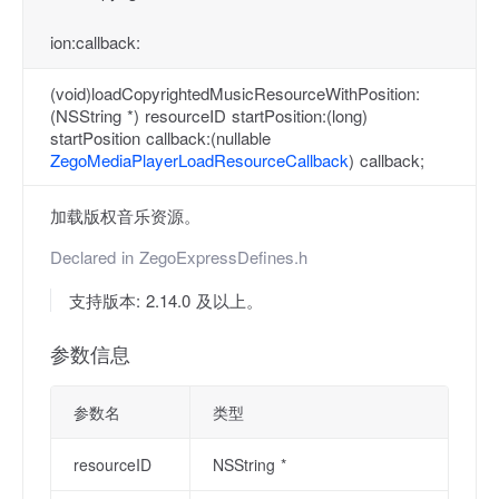
ion:callback:
(void)loadCopyrightedMusicResourceWithPosition:
(NSString *) resourceID startPosition:(long)
startPosition callback:(nullable
ZegoMediaPlayerLoadResourceCallback
) callback;
加载版权音乐资源。
Declared in
ZegoExpressDefines.h
支持版本: 2.14.0 及以上。
参数信息
参数名
类型
resourceID
NSString *