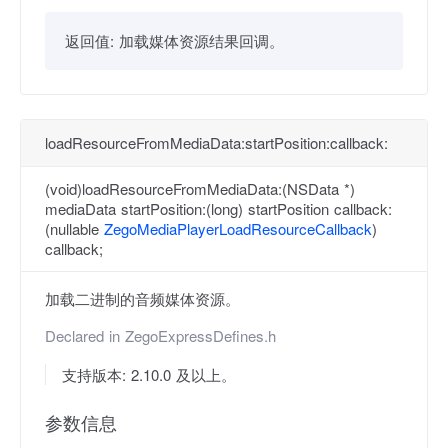
返回值:
加载媒体资源结果回调。
loadResourceFromMediaData:startPosition:callback:
(void)loadResourceFromMediaData:(NSData *)
mediaData startPosition:(long) startPosition callback:
(nullable
ZegoMediaPlayerLoadResourceCallback
)
callback;
加载二进制的音频媒体资源。
Declared in
ZegoExpressDefines.h
支持版本: 2.10.0 及以上。
参数信息