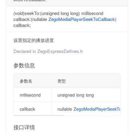
(void)seekTo:(unsigned long long) millisecond
callback:(nullable
ZegoMediaPlayerSeekToCallback
)
callback;
设置指定的播放进度
Declared in
ZegoExpressDefines.h
参数信息
参数名
类型
millisecond
unsigned long long
callback
nullable
ZegoMediaPlayerSeekToCallba
接口详情