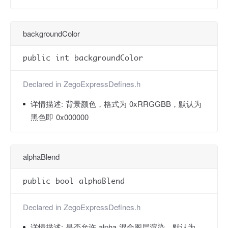
backgroundColor
public int backgroundColor
Declared in
ZegoExpressDefines.h
详情描述:
背景颜色，格式为 0xRRGGBB，默认为
黑色即 0x000000
alphaBlend
public bool alphaBlend
Declared in
ZegoExpressDefines.h
详情描述:
是否允许 alpha 混合图层渲染，默认为