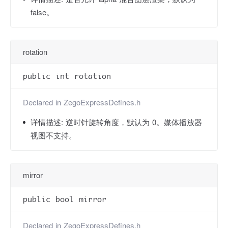
false。
rotation
public int rotation
Declared in
ZegoExpressDefines.h
详情描述:
逆时针旋转角度，默认为 0。媒体播放器
视图不支持。
mirror
public bool mirror
Declared in
ZegoExpressDefines.h