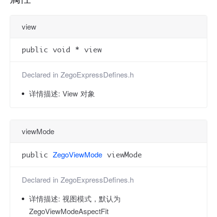
view
public void * view
Declared in
ZegoExpressDefines.h
详情描述:
View 对象
viewMode
ZegoViewMode
public
viewMode
Declared in
ZegoExpressDefines.h
详情描述:
视图模式，默认为
ZegoViewModeAspectFit