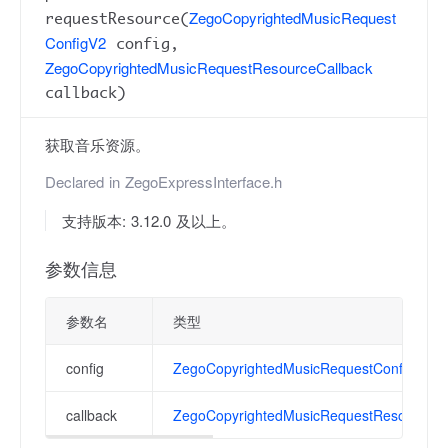
ZegoCopyrightedMusicRequest
requestResource(
ConfigV2
config,
ZegoCopyrightedMusicRequestResourceCallback
callback)
获取音乐资源。
Declared in
ZegoExpressInterface.h
支持版本: 3.12.0 及以上。
参数信息
参数名
类型
config
ZegoCopyrightedMusicRequestConfigV2
callback
ZegoCopyrightedMusicRequestResourceCa