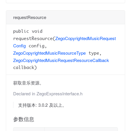
requestResource
public void
ZegoCopyrightedMusicRequest
requestResource(
Config
config,
ZegoCopyrightedMusicResourceType
type,
ZegoCopyrightedMusicRequestResourceCallback
callback)
获取音乐资源。
Declared in
ZegoExpressInterface.h
支持版本: 3.0.2 及以上。
参数信息