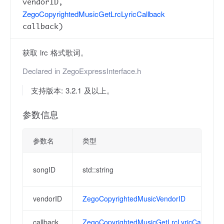
vendorID,
ZegoCopyrightedMusicGetLrcLyricCallback
callback)
获取 lrc 格式歌词。
Declared in
ZegoExpressInterface.h
支持版本: 3.2.1 及以上。
参数信息
参数名
类型
songID
std::string
vendorID
ZegoCopyrightedMusicVendorID
callback
ZegoCopyrightedMusicGetLrcLyricCallback