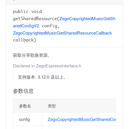
public void
ZegoCopyrightedMusicGetSh
getSharedResource(
aredConfigV2
config,
ZegoCopyrightedMusicGetSharedResourceCallback
callback)
获取分享歌曲资源。
Declared in
ZegoExpressInterface.h
支持版本: 3.12.0 及以上。
参数信息
参数名
类型
config
ZegoCopyrightedMusicGetSharedConfigV2