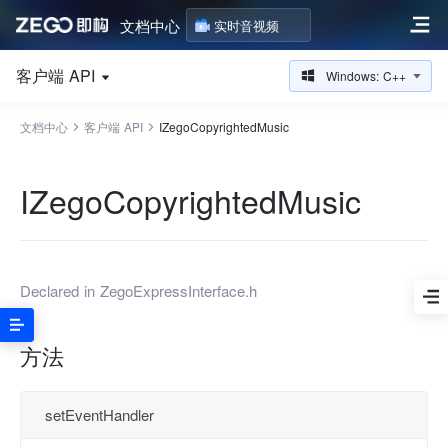
文档中心
实时音视频
客户端 API
Windows: C++
文档中心
客户端 API
IZegoCopyrightedMusic
IZegoCopyrightedMusic
Declared in
ZegoExpressInterface.h
方法
setEventHandler