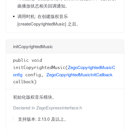
曲播放状态相关回调通知。
调用时机:
在创建版权音乐
[createCopyrightedMusic] 之后。
initCopyrightedMusic
public void
ZegoCopyrightedMusicC
initCopyrightedMusic(
onfig
ZegoCopyrightedMusicInitCallback
config,
callback)
初始化版权音乐模块。
Declared in
ZegoExpressInterface.h
支持版本: 2.13.0 及以上。