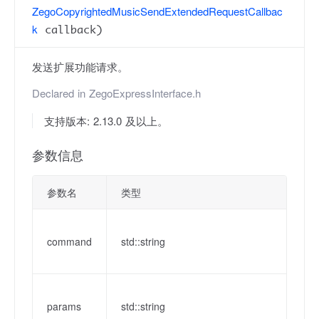
ZegoCopyrightedMusicSendExtendedRequestCallbac
k
callback)
发送扩展功能请求。
Declared in
ZegoExpressInterface.h
支持版本: 2.13.0 及以上。
参数信息
参数名
类型
command
std::string
params
std::string