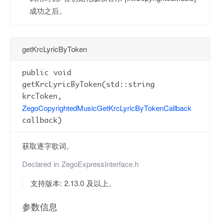
成功之后。
getKrcLyricByToken
public void
getKrcLyricByToken(std::string
krcToken,
ZegoCopyrightedMusicGetKrcLyricByTokenCallback
callback)
获取逐字歌词。
Declared in
ZegoExpressInterface.h
支持版本: 2.13.0 及以上。
参数信息