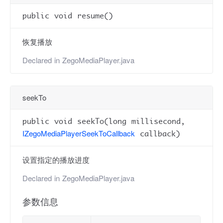
public void resume()
恢复播放
Declared in
ZegoMediaPlayer.java
seekTo
public void seekTo(long millisecond,
IZegoMediaPlayerSeekToCallback
callback)
设置指定的播放进度
Declared in
ZegoMediaPlayer.java
参数信息