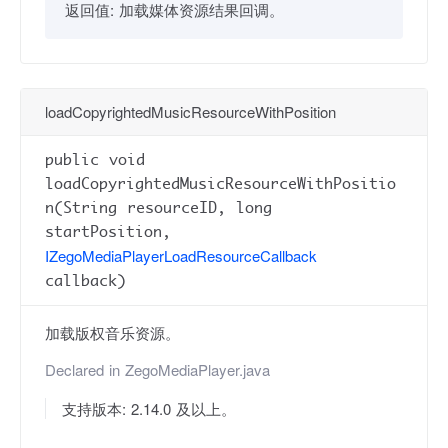
返回值:
加载媒体资源结果回调。
loadCopyrightedMusicResourceWithPosition
public void
loadCopyrightedMusicResourceWithPositio
n(String resourceID, long
startPosition,
IZegoMediaPlayerLoadResourceCallback
callback)
加载版权音乐资源。
Declared in
ZegoMediaPlayer.java
支持版本: 2.14.0 及以上。