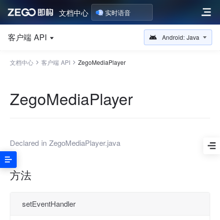
文档中心
实时语音
客户端 API
Android: Java
文档中心
客户端 API
ZegoMediaPlayer
ZegoMediaPlayer
Declared in
ZegoMediaPlayer.java
方法
setEventHandler