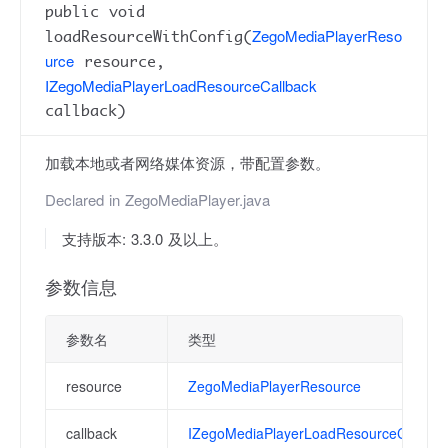
public void
ZegoMediaPlayerReso
loadResourceWithConfig(
urce
resource,
IZegoMediaPlayerLoadResourceCallback
callback)
加载本地或者网络媒体资源，带配置参数。
Declared in
ZegoMediaPlayer.java
支持版本: 3.3.0 及以上。
参数信息
参数名
类型
resource
ZegoMediaPlayerResource
callback
IZegoMediaPlayerLoadResourceCallbac