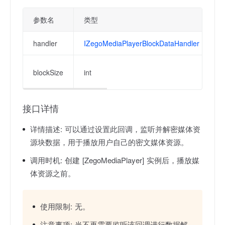
参数名
类型
handler
IZegoMediaPlayerBlockDataHandler
加
blockSize
int
为
接口详情
详情描述:
可以通过设置此回调，监听并解密媒体资
源块数据，用于播放用户自己的密文媒体资源。
调用时机:
创建 [ZegoMediaPlayer] 实例后，播放媒
体资源之前。
使用限制:
无。
注意事项:
当不再需要监听该回调进行数据解