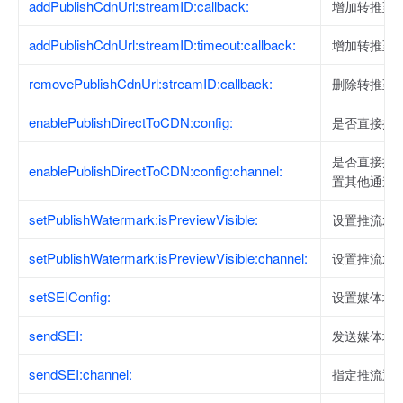
addPublishCdnUrl:streamID:callback:
增加转推至 C
addPublishCdnUrl:streamID:timeout:callback:
增加转推至 C
removePublishCdnUrl:streamID:callback:
删除转推至 C
enablePublishDirectToCDN:config:
是否直接推流
是否直接推流到
enablePublishDirectToCDN:config:channel:
置其他通道
setPublishWatermark:isPreviewVisible:
设置推流水
setPublishWatermark:isPreviewVisible:channel:
设置推流水
setSEIConfig:
设置媒体增
sendSEI:
发送媒体增
sendSEI:channel:
指定推流通