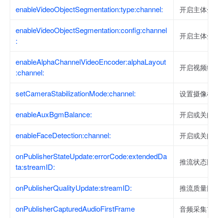
enableVideoObjectSegmentation:type:channel:
开启主体分
enableVideoObjectSegmentation:config:channel
开启主体分
:
enableAlphaChannelVideoEncoder:alphaLayout
开启视频编
:channel:
setCameraStabilizationMode:channel:
设置摄像机
enableAuxBgmBalance:
开启或关闭
enableFaceDetection:channel:
开启或关闭
onPublisherStateUpdate:errorCode:extendedDa
推流状态回
ta:streamID:
onPublisherQualityUpdate:streamID:
推流质量回
onPublisherCapturedAudioFirstFrame
音频采集首