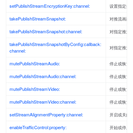
setPublishStreamEncryptionKey:channel:
设置指定推
takePublishStreamSnapshot:
对推流画面
takePublishStreamSnapshot:channel:
对指定推流
takePublishStreamSnapshotByConfig:callback:
对指定推流
channel:
mutePublishStreamAudio:
停止或恢复
mutePublishStreamAudio:channel:
停止或恢复
mutePublishStreamVideo:
停止或恢复
mutePublishStreamVideo:channel:
停止或恢复
setStreamAlignmentProperty:channel:
开启或关闭
enableTrafficControl:property:
开始或停止