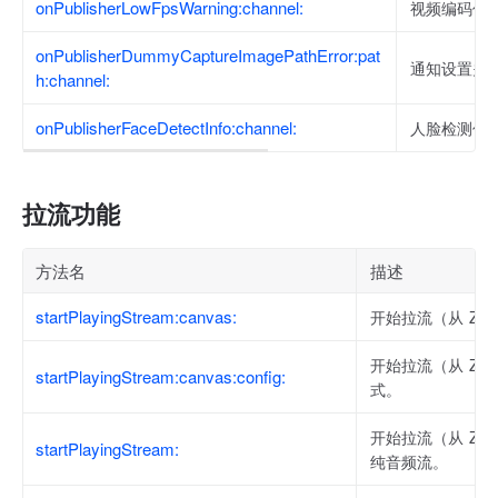
onPublisherLowFpsWarning:channel:
视频编码低
onPublisherDummyCaptureImagePathError:pat
通知设置关
h:channel:
onPublisherFaceDetectInfo:channel:
人脸检测信
拉流功能
方法名
描述
startPlayingStream:canvas:
开始拉流（从 ZEG
开始拉流（从 ZE
startPlayingStream:canvas:config:
式。
开始拉流（从 ZEG
startPlayingStream:
纯音频流。