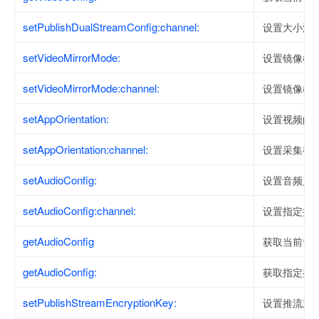
setPublishDualStreamConfig:channel:
设置大小流
setVideoMirrorMode:
设置镜像模
setVideoMirrorMode:channel:
设置镜像模
setAppOrientation:
设置视频的
setAppOrientation:channel:
设置采集视
setAudioConfig:
设置音频质
setAudioConfig:channel:
设置指定推
getAudioConfig
获取当前音
getAudioConfig:
获取指定推
setPublishStreamEncryptionKey:
设置推流加