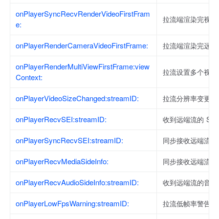
onPlayerSyncRecvRenderVideoFirstFram
拉流端渲染完视频
e:
onPlayerRenderCameraVideoFirstFrame:
拉流端渲染完远端
onPlayerRenderMultiViewFirstFrame:view
拉流设置多个视图
Context:
onPlayerVideoSizeChanged:streamID:
拉流分辨率变更通
onPlayerRecvSEI:streamID:
收到远端流的 SEI
onPlayerSyncRecvSEI:streamID:
同步接收远端流的 
onPlayerRecvMediaSideInfo:
同步接收远端流的 
onPlayerRecvAudioSideInfo:streamID:
收到远端流的音频
onPlayerLowFpsWarning:streamID:
拉流低帧率警告。