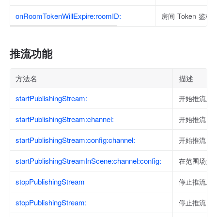
onRoomTokenWillExpire:roomID:
房间 Token 
推流功能
方法名
描述
startPublishingStream:
开始推流。
startPublishingStream:channel:
开始推流，
startPublishingStream:config:channel:
开始推流，
startPublishingStreamInScene:channel:config:
在范围场景
stopPublishingStream
停止推流。
stopPublishingStream:
停止推流，