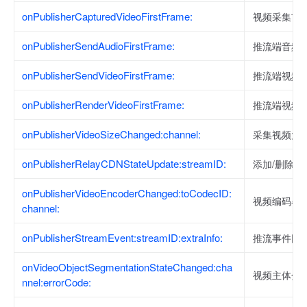
onPublisherCapturedVideoFirstFrame:
视频采集首
onPublisherSendAudioFirstFrame:
推流端音频
onPublisherSendVideoFirstFrame:
推流端视频
onPublisherRenderVideoFirstFrame:
推流端视频
onPublisherVideoSizeChanged:channel:
采集视频大
onPublisherRelayCDNStateUpdate:streamID:
添加/删除转
onPublisherVideoEncoderChanged:toCodecID:
视频编码器
channel:
onPublisherStreamEvent:streamID:extraInfo:
推流事件回
onVideoObjectSegmentationStateChanged:cha
视频主体分
nnel:errorCode: