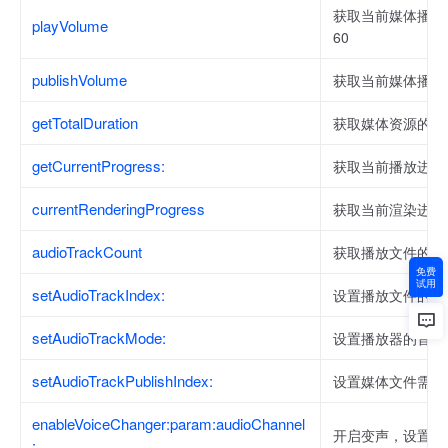
获取当前媒体播放器
playVolume
60
publishVolume
获取当前媒体播放器
getTotalDuration
获取媒体资源的总
getCurrentProgress:
获取当前播放进度
currentRenderingProgress
获取当前渲染进度
audioTrackCount
获取播放文件的音
免费
试用
setAudioTrackIndex:
设置播放文件的音
setAudioTrackMode:
设置播放器的音轨
setAudioTrackPublishIndex:
设置媒体文件需要
enableVoiceChanger:param:audioChannel
开启变声，设置变
: