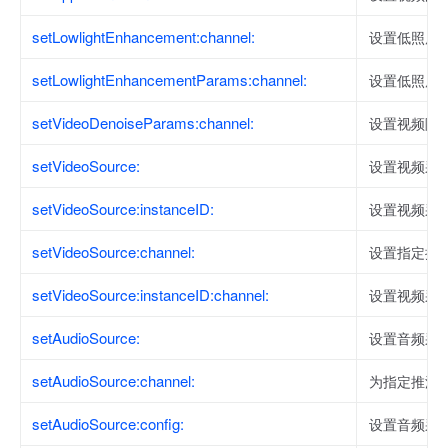
setLowlightEnhancement:channel:
设置低照度
setLowlightEnhancementParams:channel:
设置低照度
setVideoDenoiseParams:channel:
设置视频降
setVideoSource:
设置视频采
setVideoSource:instanceID:
设置视频采
setVideoSource:channel:
设置指定推
setVideoSource:instanceID:channel:
设置视频采
setAudioSource:
设置音频采
setAudioSource:channel:
为指定推流
setAudioSource:config:
设置音频采