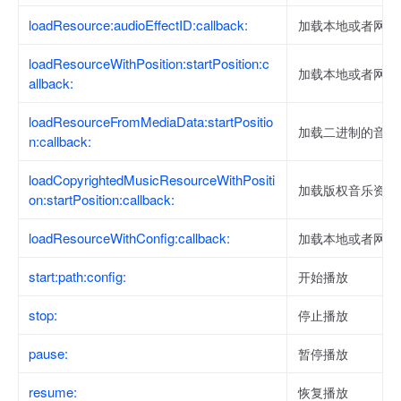
loadResource:audioEffectID:callback:
加载本地或者网络
loadResourceWithPosition:startPosition:c
加载本地或者网络
allback:
loadResourceFromMediaData:startPositio
加载二进制的音频
n:callback:
loadCopyrightedMusicResourceWithPositi
加载版权音乐资源
on:startPosition:callback:
loadResourceWithConfig:callback:
加载本地或者网络
start:path:config:
开始播放
stop:
停止播放
pause:
暂停播放
resume:
恢复播放