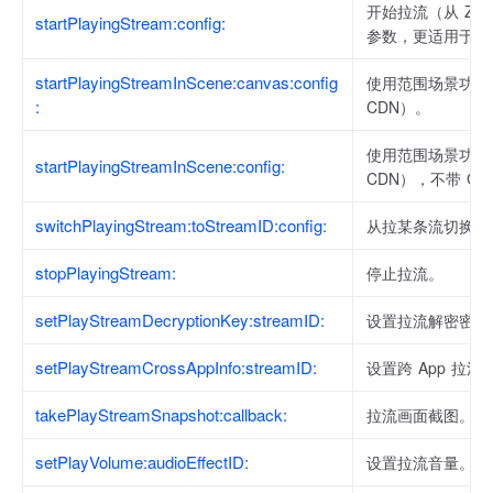
开始拉流（从 ZEG
startPlayingStream:config:
参数，更适用于纯
startPlayingStreamInScene:canvas:config
使用范围场景功能时
:
CDN）。
使用范围场景功能时
startPlayingStreamInScene:config:
CDN），不带 C
switchPlayingStream:toStreamID:config:
从拉某条流切换为
stopPlayingStream:
停止拉流。
setPlayStreamDecryptionKey:streamID:
设置拉流解密密钥
setPlayStreamCrossAppInfo:streamID:
设置跨 App 拉流
takePlayStreamSnapshot:callback:
拉流画面截图。
setPlayVolume:audioEffectID:
设置拉流音量。