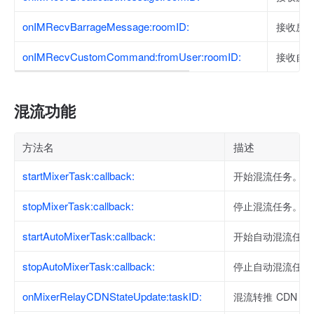
onIMRecvBarrageMessage:roomID:
接收房
onIMRecvCustomCommand:fromUser:roomID:
接收自
混流功能
方法名
描述
startMixerTask:callback:
开始混流任务。
stopMixerTask:callback:
停止混流任务。
startAutoMixerTask:callback:
开始自动混流任务
stopAutoMixerTask:callback:
停止自动混流任务
onMixerRelayCDNStateUpdate:taskID:
混流转推 CDN 