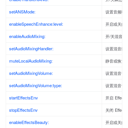
setANSMode:
设置音频噪
enableSpeechEnhance:level:
开启或关闭
enableAudioMixing:
开/关混音功
setAudioMixingHandler:
设置混音回
muteLocalAudioMixing:
静音或恢复
setAudioMixingVolume:
设置混音音
setAudioMixingVolume:type:
设置混音音
startEffectsEnv
开启 Effec
stopEffectsEnv
关闭 Effec
enableEffectsBeauty:
开启或关闭