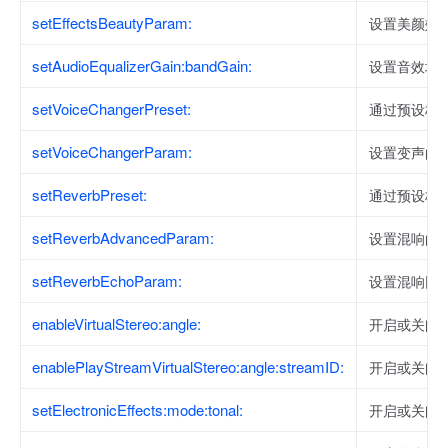
setEffectsBeautyParam:
设置美颜效
setAudioEqualizerGain:bandGain:
设置音效均
setVoiceChangerPreset:
通过预设枚
setVoiceChangerParam:
设置变声的
setReverbPreset:
通过预设枚
setReverbAdvancedParam:
设置混响的
setReverbEchoParam:
设置混响回
enableVirtualStereo:angle:
开启或关闭
enablePlayStreamVirtualStereo:angle:streamID:
开启或关闭
setElectronicEffects:mode:tonal:
开启或关闭