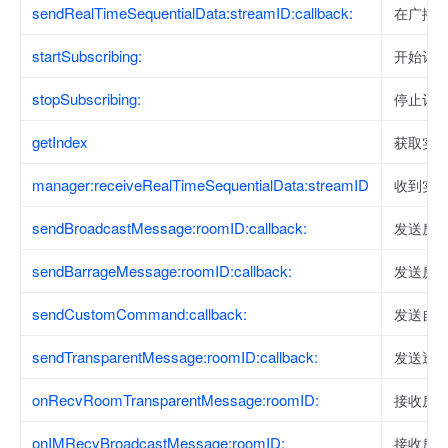
sendRealTimeSequentialData:streamID:callback:
在广播中
startSubscribing:
开始订
stopSubscribing:
停止订
getIndex
获取实
manager:receiveRealTimeSequentialData:streamID
收到实
sendBroadcastMessage:roomID:callback:
发送房
sendBarrageMessage:roomID:callback:
发送房
sendCustomCommand:callback:
发送自
sendTransparentMessage:roomID:callback:
发送透
onRecvRoomTransparentMessage:roomID:
接收房
onIMRecvBroadcastMessage:roomID:
接收房