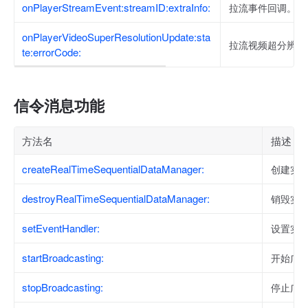
onPlayerStreamEvent:streamID:extraInfo:
拉流事件回调。
onPlayerVideoSuperResolutionUpdate:sta
拉流视频超分辨率
te:errorCode:
信令消息功能
方法名
描述
createRealTimeSequentialDataManager:
创建实
destroyRealTimeSequentialDataManager:
销毁实
setEventHandler:
设置实
startBroadcasting:
开始广
stopBroadcasting:
停止广