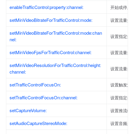
enableTrafficControl:property:channel:
开始或停止
setMinVideoBitrateForTrafficControl:mode:
设置流量控
setMinVideoBitrateForTrafficControl:mode:chan
设置指定推
nel:
setMinVideoFpsForTrafficControl:channel:
设置流量控
setMinVideoResolutionForTrafficControl:height:
设置流量控
channel:
setTrafficControlFocusOn:
设置触发流
setTrafficControlFocusOn:channel:
设置指定推
setCaptureVolume:
设置推流端
setAudioCaptureStereoMode:
设置音频采