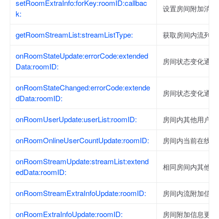
setRoomExtraInfo:forKey:roomID:callbac
设置房间附加消息
k:
getRoomStreamList:streamListType:
获取房间内流列表
onRoomStateUpdate:errorCode:extended
房间状态变化通知
Data:roomID:
onRoomStateChanged:errorCode:extende
房间状态变化通知
dData:roomID:
onRoomUserUpdate:userList:roomID:
房间内其他用户增
onRoomOnlineUserCountUpdate:roomID:
房间内当前在线用
onRoomStreamUpdate:streamList:extend
相同房间内其他用
edData:roomID:
onRoomStreamExtraInfoUpdate:roomID:
房间内流附加信息
onRoomExtraInfoUpdate:roomID:
房间附加信息更新