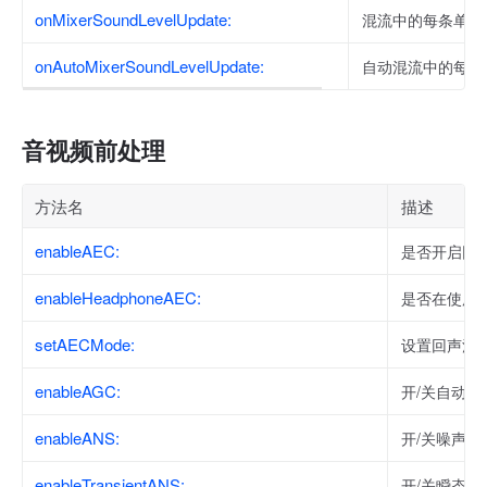
onMixerSoundLevelUpdate:
混流中的每条单流
onAutoMixerSoundLevelUpdate:
自动混流中的每条
音视频前处理
方法名
描述
enableAEC:
是否开启回
enableHeadphoneAEC:
是否在使用
setAECMode:
设置回声消
enableAGC:
开/关自动增
enableANS:
开/关噪声抑
enableTransientANS:
开/关瞬态噪