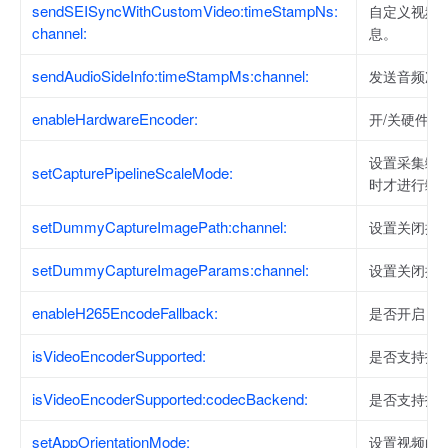
sendSEISyncWithCustomVideo:timeStampNs:
自定义视频
channel:
息。
sendAudioSideInfo:timeStampMs:channel:
发送音频次
enableHardwareEncoder:
开/关硬件编
设置采集缩
setCapturePipelineScaleMode:
时才进行缩
setDummyCaptureImagePath:channel:
设置关闭摄
setDummyCaptureImageParams:channel:
设置关闭摄
enableH265EncodeFallback:
是否开启 H.
isVideoEncoderSupported:
是否支持指
isVideoEncoderSupported:codecBackend:
是否支持指
setAppOrientationMode:
设置视频的