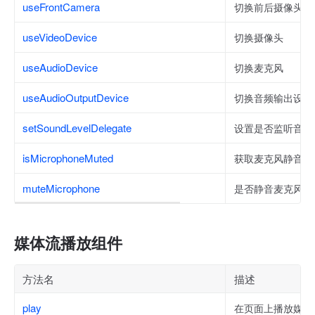
useFrontCamera
切换前后摄像头
useVideoDevice
切换摄像头
useAudioDevice
切换麦克风
useAudioOutputDevice
切换音频输出设备
setSoundLevelDelegate
设置是否监听音浪
isMicrophoneMuted
获取麦克风静音状
muteMicrophone
是否静音麦克风声
媒体流播放组件
方法名
描述
play
在页面上播放媒体