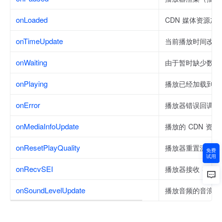
onLoaded
CDN 媒体资源加
onTimeUpdate
当前播放时间改变
onWaiting
由于暂时缺少数据
onPlaying
播放已经加载到足
onError
播放器错误回调
onMediaInfoUpdate
播放的 CDN 资
onResetPlayQuality
播放器重置流质量
免费
试用
onRecvSEI
播放器接收 SEI 
onSoundLevelUpdate
播放音频的音浪回