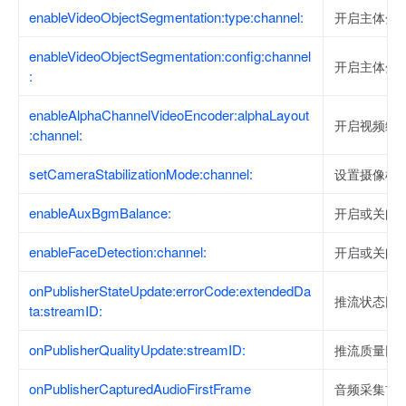
enableVideoObjectSegmentation:type:channel:
开启主体分
enableVideoObjectSegmentation:config:channel
开启主体分
:
enableAlphaChannelVideoEncoder:alphaLayout
开启视频编
:channel:
setCameraStabilizationMode:channel:
设置摄像机
enableAuxBgmBalance:
开启或关闭
enableFaceDetection:channel:
开启或关闭
onPublisherStateUpdate:errorCode:extendedDa
推流状态回
ta:streamID:
onPublisherQualityUpdate:streamID:
推流质量回
onPublisherCapturedAudioFirstFrame
音频采集首