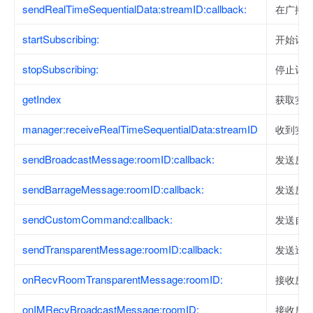
sendRealTimeSequentialData:streamID:callback:
在广播中
startSubscribing:
开始订
stopSubscribing:
停止订
getIndex
获取实
manager:receiveRealTimeSequentialData:streamID
收到实
sendBroadcastMessage:roomID:callback:
发送房
sendBarrageMessage:roomID:callback:
发送房
sendCustomCommand:callback:
发送自
sendTransparentMessage:roomID:callback:
发送透
onRecvRoomTransparentMessage:roomID:
接收房
onIMRecvBroadcastMessage:roomID:
接收房