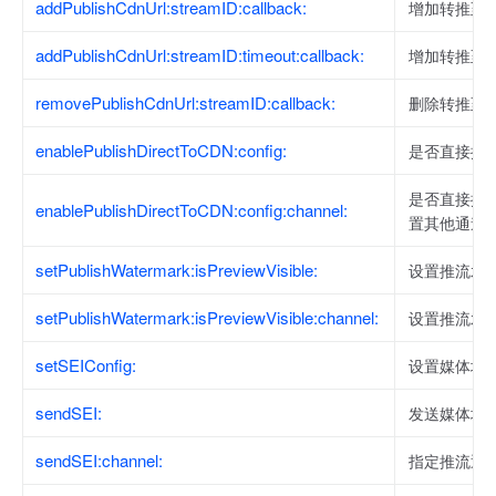
addPublishCdnUrl:streamID:callback:
增加转推至 C
addPublishCdnUrl:streamID:timeout:callback:
增加转推至 C
removePublishCdnUrl:streamID:callback:
删除转推至 C
enablePublishDirectToCDN:config:
是否直接推流
是否直接推流到
enablePublishDirectToCDN:config:channel:
置其他通道
setPublishWatermark:isPreviewVisible:
设置推流水
setPublishWatermark:isPreviewVisible:channel:
设置推流水
setSEIConfig:
设置媒体增
sendSEI:
发送媒体增
sendSEI:channel:
指定推流通