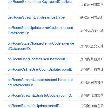
setRoomExtraInfo:forKey:roomID:callbac
设置房间附加消息
k:
getRoomStreamList:streamListType:
获取房间内流列表
onRoomStateUpdate:errorCode:extended
房间状态变化通知
Data:roomID:
onRoomStateChanged:errorCode:extende
房间状态变化通知
dData:roomID:
onRoomUserUpdate:userList:roomID:
房间内其他用户增
onRoomOnlineUserCountUpdate:roomID:
房间内当前在线用
onRoomStreamUpdate:streamList:extend
相同房间内其他用
edData:roomID:
onRoomStreamExtraInfoUpdate:roomID:
房间内流附加信息
onRoomExtraInfoUpdate:roomID:
房间附加信息更新