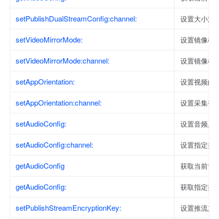
setPublishDualStreamConfig:channel:
设置大小流
setVideoMirrorMode:
设置镜像模
setVideoMirrorMode:channel:
设置镜像模
setAppOrientation:
设置视频的
setAppOrientation:channel:
设置采集视
setAudioConfig:
设置音频质
setAudioConfig:channel:
设置指定推
getAudioConfig
获取当前音
getAudioConfig:
获取指定推
setPublishStreamEncryptionKey:
设置推流加