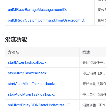
onIMRecvBarrageMessage:roomID:
接收房
onIMRecvCustomCommand:fromUser:roomID:
接收自
混流功能
方法名
描述
startMixerTask:callback:
开始混流任务。
stopMixerTask:callback:
停止混流任务。
startAutoMixerTask:callback:
开始自动混流任务
stopAutoMixerTask:callback:
停止自动混流任务
onMixerRelayCDNStateUpdate:taskID:
混流转推 CDN 