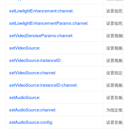
setLowlightEnhancement:channel:
设置低照度
setLowlightEnhancementParams:channel:
设置低照度
setVideoDenoiseParams:channel:
设置视频降
setVideoSource:
设置视频采
setVideoSource:instanceID:
设置视频采
setVideoSource:channel:
设置指定推
setVideoSource:instanceID:channel:
设置视频采
setAudioSource:
设置音频采
setAudioSource:channel:
为指定推流
setAudioSource:config:
设置音频采