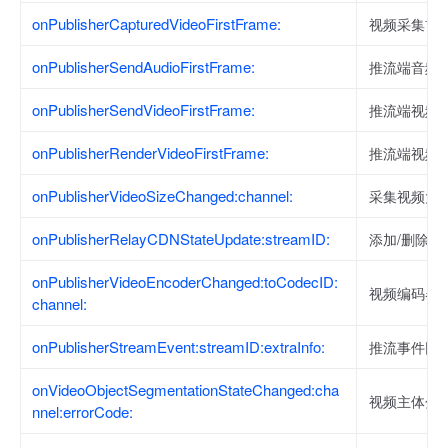
onPublisherCapturedVideoFirstFrame:
视频采集首
onPublisherSendAudioFirstFrame:
推流端音频
onPublisherSendVideoFirstFrame:
推流端视频
onPublisherRenderVideoFirstFrame:
推流端视频
onPublisherVideoSizeChanged:channel:
采集视频大
onPublisherRelayCDNStateUpdate:streamID:
添加/删除转
onPublisherVideoEncoderChanged:toCodecID:
视频编码器
channel:
onPublisherStreamEvent:streamID:extraInfo:
推流事件回
onVideoObjectSegmentationStateChanged:cha
视频主体分
nnel:errorCode: