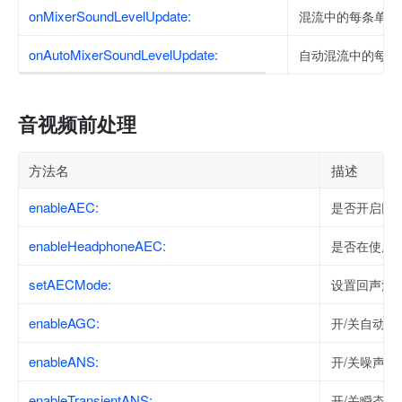
onMixerSoundLevelUpdate:
混流中的每条单流
onAutoMixerSoundLevelUpdate:
自动混流中的每条
音视频前处理
方法名
描述
enableAEC:
是否开启回
enableHeadphoneAEC:
是否在使用
setAECMode:
设置回声消
enableAGC:
开/关自动增
enableANS:
开/关噪声抑
enableTransientANS:
开/关瞬态噪