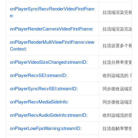
onPlayerSyncRecvRenderVideoFirstFram
拉流端渲染完视频
e:
onPlayerRenderCameraVideoFirstFrame:
拉流端渲染完远端
onPlayerRenderMultiViewFirstFrame:view
拉流设置多个视图
Context:
onPlayerVideoSizeChanged:streamID:
拉流分辨率变更通
onPlayerRecvSEI:streamID:
收到远端流的 SEI
onPlayerSyncRecvSEI:streamID:
同步接收远端流的 
onPlayerRecvMediaSideInfo:
同步接收远端流的 
onPlayerRecvAudioSideInfo:streamID:
收到远端流的音频
onPlayerLowFpsWarning:streamID:
拉流低帧率警告。