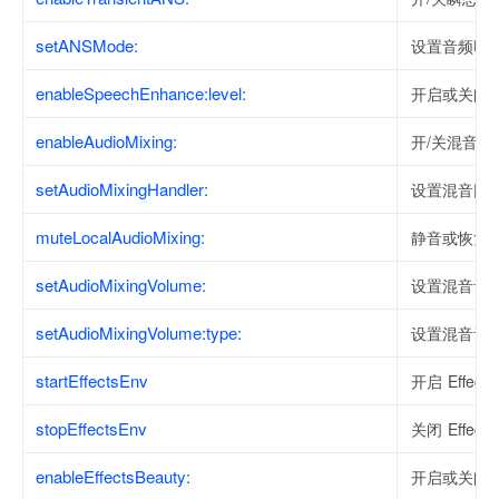
setANSMode:
设置音频噪
enableSpeechEnhance:level:
开启或关闭
enableAudioMixing:
开/关混音功
setAudioMixingHandler:
设置混音回
muteLocalAudioMixing:
静音或恢复
setAudioMixingVolume:
设置混音音
setAudioMixingVolume:type:
设置混音音
startEffectsEnv
开启 Effec
stopEffectsEnv
关闭 Effec
enableEffectsBeauty:
开启或关闭