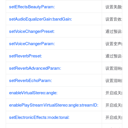
setEffectsBeautyParam:
设置美颜效
setAudioEqualizerGain:bandGain:
设置音效均
setVoiceChangerPreset:
通过预设枚
setVoiceChangerParam:
设置变声的
setReverbPreset:
通过预设枚
setReverbAdvancedParam:
设置混响的
setReverbEchoParam:
设置混响回
enableVirtualStereo:angle:
开启或关闭
enablePlayStreamVirtualStereo:angle:streamID:
开启或关闭
setElectronicEffects:mode:tonal:
开启或关闭