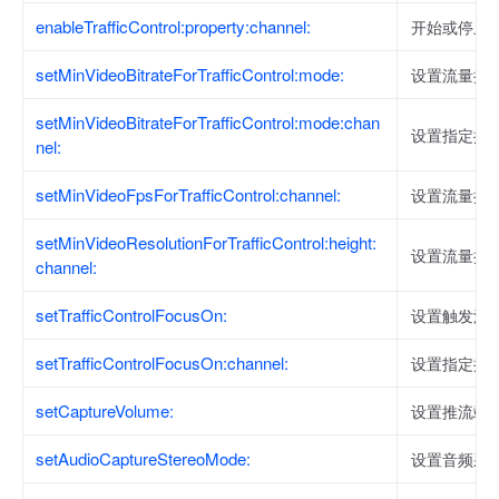
enableTrafficControl:property:channel:
开始或停止
setMinVideoBitrateForTrafficControl:mode:
设置流量控
setMinVideoBitrateForTrafficControl:mode:chan
设置指定推
nel:
setMinVideoFpsForTrafficControl:channel:
设置流量控
setMinVideoResolutionForTrafficControl:height:
设置流量控
channel:
setTrafficControlFocusOn:
设置触发流
setTrafficControlFocusOn:channel:
设置指定推
setCaptureVolume:
设置推流端
setAudioCaptureStereoMode:
设置音频采