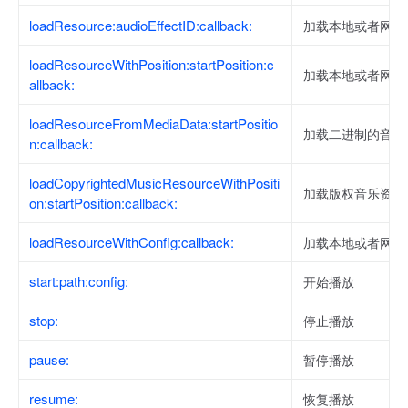
loadResource:audioEffectID:callback:
加载本地或者网络
loadResourceWithPosition:startPosition:c
加载本地或者网络
allback:
loadResourceFromMediaData:startPositio
加载二进制的音频
n:callback:
loadCopyrightedMusicResourceWithPositi
加载版权音乐资源
on:startPosition:callback:
loadResourceWithConfig:callback:
加载本地或者网络
start:path:config:
开始播放
stop:
停止播放
pause:
暂停播放
resume:
恢复播放