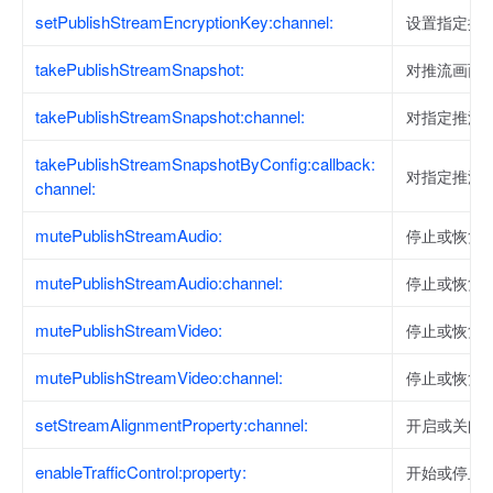
setPublishStreamEncryptionKey:channel:
设置指定推
takePublishStreamSnapshot:
对推流画面
takePublishStreamSnapshot:channel:
对指定推流
takePublishStreamSnapshotByConfig:callback:
对指定推流
channel:
mutePublishStreamAudio:
停止或恢复
mutePublishStreamAudio:channel:
停止或恢复
mutePublishStreamVideo:
停止或恢复
mutePublishStreamVideo:channel:
停止或恢复
setStreamAlignmentProperty:channel:
开启或关闭
enableTrafficControl:property:
开始或停止