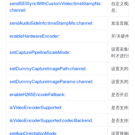
sendSEISyncWithCustomVideo:timeStampNs:
自定义视频
channel:
息。
sendAudioSideInfo:timeStampMs:channel:
发送音频次
enableHardwareEncoder:
开/关硬件编
设置采集缩
setCapturePipelineScaleMode:
时才进行缩
setDummyCaptureImagePath:channel:
设置关闭摄
setDummyCaptureImageParams:channel:
设置关闭摄
enableH265EncodeFallback:
是否开启 H.
isVideoEncoderSupported:
是否支持指
isVideoEncoderSupported:codecBackend:
是否支持指
setAppOrientationMode:
设置视频的