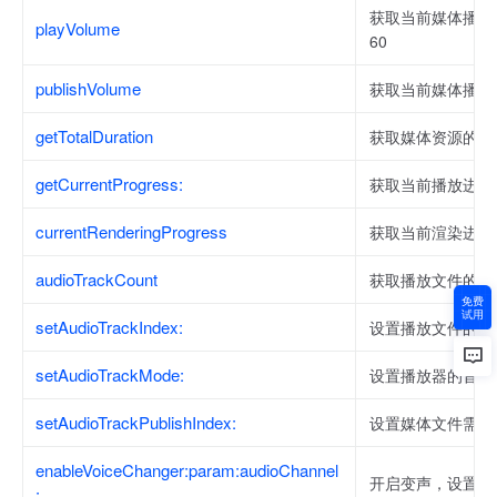
获取当前媒体播放器
playVolume
60
publishVolume
获取当前媒体播放器
getTotalDuration
获取媒体资源的总
getCurrentProgress:
获取当前播放进度
currentRenderingProgress
获取当前渲染进度
audioTrackCount
获取播放文件的音
免费
试用
setAudioTrackIndex:
设置播放文件的音
setAudioTrackMode:
设置播放器的音轨
setAudioTrackPublishIndex:
设置媒体文件需要
enableVoiceChanger:param:audioChannel
开启变声，设置变
: