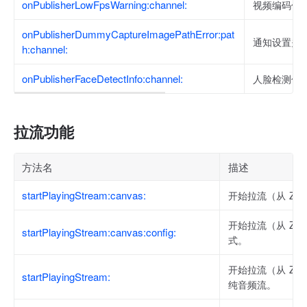
onPublisherLowFpsWarning:channel:
视频编码低
onPublisherDummyCaptureImagePathError:pat
通知设置关
h:channel:
onPublisherFaceDetectInfo:channel:
人脸检测信
拉流功能
方法名
描述
startPlayingStream:canvas:
开始拉流（从 ZEG
开始拉流（从 ZE
startPlayingStream:canvas:config:
式。
开始拉流（从 ZEG
startPlayingStream:
纯音频流。