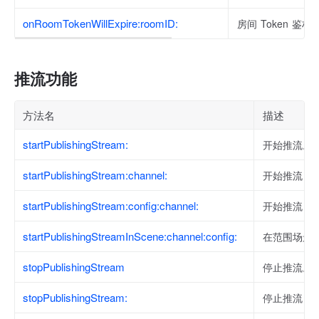
onRoomTokenWillExpire:roomID:
房间 Token 
推流功能
方法名
描述
startPublishingStream:
开始推流。
startPublishingStream:channel:
开始推流，
startPublishingStream:config:channel:
开始推流，
startPublishingStreamInScene:channel:config:
在范围场景
stopPublishingStream
停止推流。
stopPublishingStream:
停止推流，