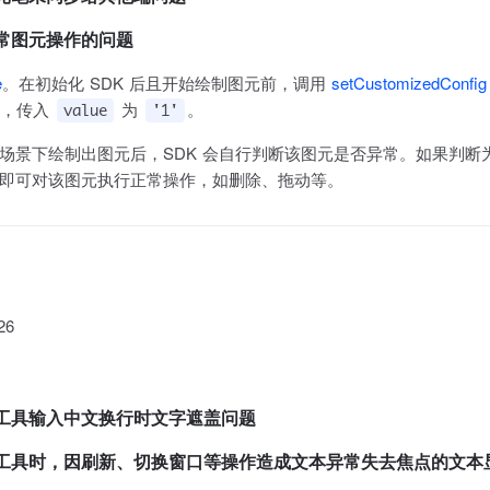
异常图元操作的问题
e
。在初始化 SDK 后且开始绘制图元前，调用
setCustomizedConfig
，传入
为
。
value
'1'
场景下绘制出图元后，SDK 会自行判断该图元是否异常。如果判断为
即可对该图元执行正常操作，如删除、拖动等。
26
本工具输入中文换行时文字遮盖问题
文本工具时，因刷新、切换窗口等操作造成文本异常失去焦点的文本