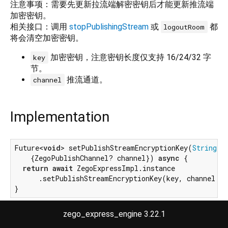
注意事项：需要先更新拉流端解密密钥后才能更新推流端
加密密钥。
相关接口：调用
stopPublishingStream
或
都
logoutRoom
将会清空加密密钥。
加密密钥，注意密钥长度仅支持 16/24/32 字
key
节。
推流通道。
channel
Implementation
Future<
void
> setPublishStreamEncryptionKey(
String
 ke
    {ZegoPublishChannel? channel}) 
async
 {

return
await
 ZegoExpressImpl.instance

      .setPublishStreamEncryptionKey(key, channel: c
}
zego_express_engine 3.22.1