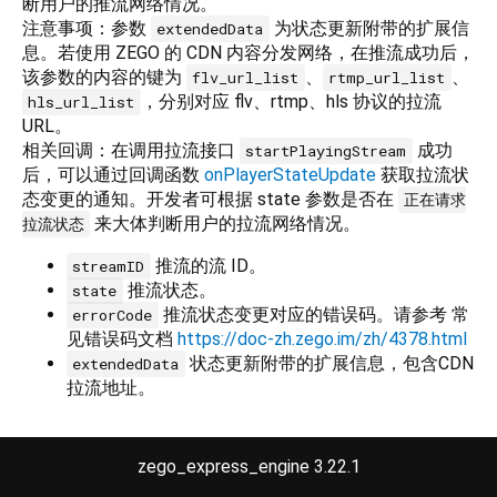
断用户的推流网络情况。
注意事项：参数
为状态更新附带的扩展信
extendedData
息。若使用 ZEGO 的 CDN 内容分发网络，在推流成功后，
该参数的内容的键为
、
、
flv_url_list
rtmp_url_list
，分别对应 flv、rtmp、hls 协议的拉流
hls_url_list
URL。
相关回调：在调用拉流接口
成功
startPlayingStream
后，可以通过回调函数
onPlayerStateUpdate
获取拉流状
态变更的通知。开发者可根据 state 参数是否在
正在请求
来大体判断用户的拉流网络情况。
拉流状态
推流的流 ID。
streamID
推流状态。
state
推流状态变更对应的错误码。请参考 常
errorCode
见错误码文档
https://doc-zh.zego.im/zh/4378.html
状态更新附带的扩展信息，包含CDN
extendedData
拉流地址。
Implementation
zego_express_engine 3.22.1