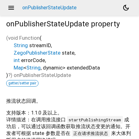
menu
dark_mode
onPublisherStateUpdate
onPublisherStateUpdate
property
(void Function
(
String
streamID
,
ZegoPublisherState
state
,
int
errorCode
,
Map
<
String
,
dynamic
>
extendedData
)
?)
onPublisherStateUpdate
getter/setter pair
推流状态回调。
支持版本：1.1.0 及以上。
详情描述：在调用推流接口
成
startPublishingStream
功后，可以通过该回调函数获取推流状态变更的通知。开
发者可根据 state 参数是否在
来大体判
正在请求推流状态