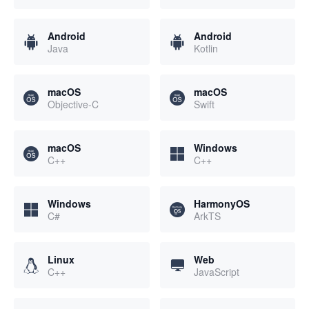
Android
Android
Java
Kotlin
macOS
macOS
Objective-C
Swift
macOS
Windows
C++
C++
Windows
HarmonyOS
C#
ArkTS
Linux
Web
C++
JavaScript