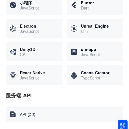
小程序
Flutter
JavaScript
Dart
Electron
Unreal Engine
JavaScript
C++
Unity3D
uni-app
C#
JavaScript
React Native
Cocos Creator
JavaScript
TypeScript
服务端 API
API 参考
免费
试用