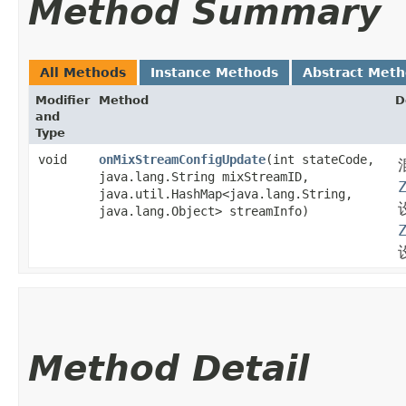
Method Summary
All Methods
Instance Methods
Abstract Met
Modifier
Method
D
and
Type
void
onMixStreamConfigUpdate
​(int stateCode,
java.lang.String mixStreamID,
java.util.HashMap<java.lang.String,​
java.lang.Object> streamInfo)
Method Detail