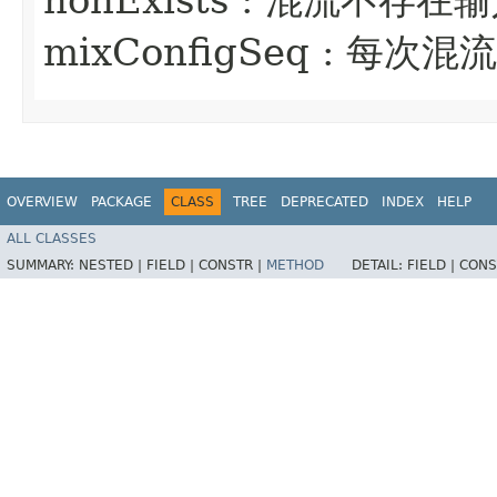
mixConfigSeq : 每次混
OVERVIEW
PACKAGE
CLASS
TREE
DEPRECATED
INDEX
HELP
ALL CLASSES
SUMMARY:
NESTED |
FIELD |
CONSTR |
METHOD
DETAIL:
FIELD |
CONS