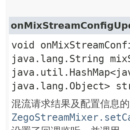
onMixStreamConfigUp
void onMixStreamConf
java.lang.String mix
java.util.HashMap<jav
java.lang.Object> st
混流请求结果及配置信息的
ZegoStreamMixer.setC